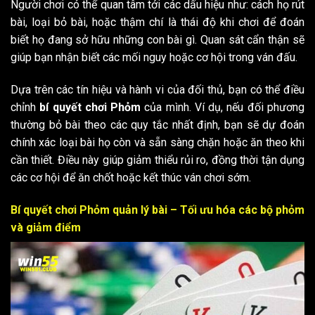
Người chơi có thể quan tâm tới các dấu hiệu như: cách họ rút
bài, loại bỏ bài, hoặc thậm chí là thái độ khi chơi để đoán
biết họ đang sở hữu những con bài gì. Quan sát cẩn thận sẽ
giúp bạn nhận biết các mối nguy hoặc cơ hội trong ván đấu.
Dựa trên các tín hiệu và hành vi của đối thủ, bạn có thể điều
chỉnh
bí quyết chơi Phỏm
của mình. Ví dụ, nếu đối phương
thường bỏ bài theo các quy tắc nhất định, bạn sẽ dự đoán
chính xác loại bài họ còn và sẵn sàng chặn hoặc ăn theo khi
cần thiết. Điều này giúp giảm thiểu rủi ro, đồng thời tận dụng
các cơ hội để ăn chốt hoặc kết thúc ván chơi sớm.
Bí quyết chơi Phỏm quản lý bài – Tối ưu hóa các bộ phỏm
và giảm điểm