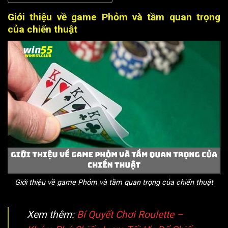
Giới thiệu về game Phỏm và tầm quan trọng
của chiến thuật
Giới thiệu về game Phỏm và tầm quan trọng của chiến thuật
Xem thêm:
Bí Quyết Chơi Roulette –