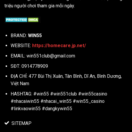
triệu người chơi tham gia mỗi ngày.
BRAND:
WIN55
WEBSITE:
https://homecare.jp.net/
EMAIL:
win551club@gmail.com
SĐT:
0914778909
ĐỊA CHỈ:
477 Bùi Thị Xuân, Tân Bình, Dĩ An, Bình Dương,
Việt Nam
HASHTAG: #win55 #win551club #win55casino
#nhacaiwin55 #nhacai_win55 #win55_casino
#linkvaowin55 #dangkywin55
SITEMAP