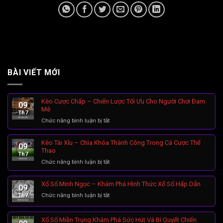
BÀI VIẾT MỚI
Kèo Cược Chấp – Chiến Lược Tối Ưu Cho Người Chơi Đam
09
Mê
Th7
ở
Chức năng bình luận bị tắt
Kèo
Cược
Kèo Tài Xỉu – Chìa Khóa Thành Công Trong Cá Cược Thể
09
Chấp
Thao
Th7
–
ở
Chức năng bình luận bị tắt
Chiến
Kèo
Lược
Tài
Tối
Xổ Số Minh Ngọc – Khám Phá Hình Thức Xổ Số Hấp Dẫn
09
Xỉu
Ưu
ở
Th7
Chức năng bình luận bị tắt
–
Cho
Xổ
Chìa
Người
Số
Khóa
Chơi
Xổ Số Miền Trung Khám Phá Sức Hút Và Bí Quyết Chiến
Minh
Thành
Đam