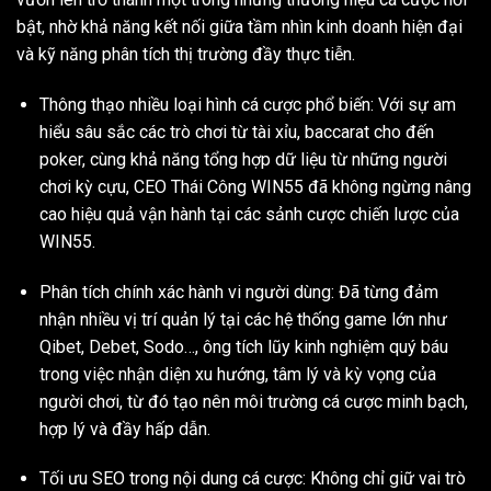
bật, nhờ khả năng kết nối giữa tầm nhìn kinh doanh hiện đại
và kỹ năng phân tích thị trường đầy thực tiễn.
Thông thạo nhiều loại hình cá cược phổ biến: Với sự am
hiểu sâu sắc các trò chơi từ tài xỉu, baccarat cho đến
poker, cùng khả năng tổng hợp dữ liệu từ những người
chơi kỳ cựu, CEO Thái Công WIN55 đã không ngừng nâng
cao hiệu quả vận hành tại các sảnh cược chiến lược của
WIN55.
Phân tích chính xác hành vi người dùng: Đã từng đảm
nhận nhiều vị trí quản lý tại các hệ thống game lớn như
Qibet, Debet, Sodo…, ông tích lũy kinh nghiệm quý báu
trong việc nhận diện xu hướng, tâm lý và kỳ vọng của
người chơi, từ đó tạo nên môi trường cá cược minh bạch,
hợp lý và đầy hấp dẫn.
Tối ưu SEO trong nội dung cá cược: Không chỉ giữ vai trò