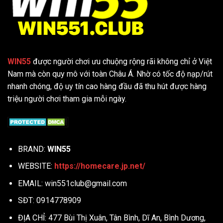
WIN55
được người chơi ưu chuộng rộng rãi không chỉ ở Việt
Nam mà còn quy mô với toàn Châu Á. Nhờ có tốc độ nạp/rút
nhanh chóng, độ uy tín cao hàng đầu đã thu hút được hàng
triệu người chơi tham gia mỗi ngày.
BRAND:
WIN55
WEBSITE:
https://homecare.jp.net/
EMAIL:
win551club@gmail.com
SĐT:
0914778909
ĐỊA CHỈ:
477 Bùi Thị Xuân, Tân Bình, Dĩ An, Bình Dương,