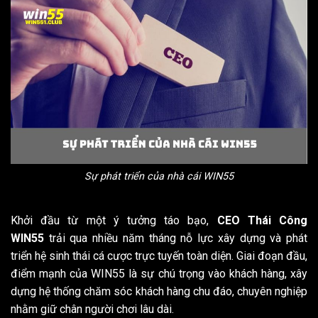
Sự phát triển của nhà cái WIN55
Khởi đầu từ một ý tưởng táo bạo,
CEO Thái Công
WIN55
trải qua nhiều năm tháng nỗ lực xây dựng và phát
triển hệ sinh thái cá cược trực tuyến toàn diện. Giai đoạn đầu,
điểm mạnh của WIN55 là sự chú trọng vào khách hàng, xây
dựng hệ thống chăm sóc khách hàng chu đáo, chuyên nghiệp
nhằm giữ chân người chơi lâu dài.