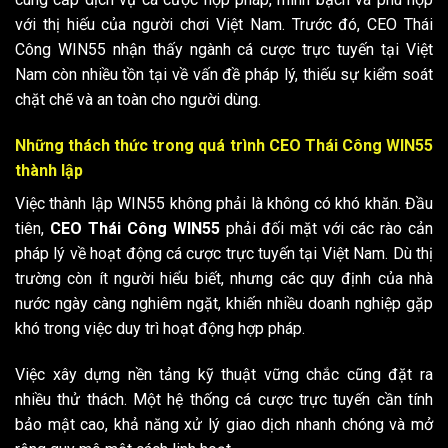
với thị hiếu của người chơi Việt Nam. Trước đó, CEO Thái
Công WIN55 nhận thấy ngành cá cược trực tuyến tại Việt
Nam còn nhiều tồn tại về vấn đề pháp lý, thiếu sự kiểm soát
chặt chẽ và an toàn cho người dùng.
Những thách thức trong quá trình CEO Thái Công WIN55
thành lập
Việc thành lập WIN55 không phải là không có khó khăn. Đầu
tiên,
CEO Thái Công WIN55
phải đối mặt với các rào cản
pháp lý về hoạt động cá cược trực tuyến tại Việt Nam. Dù thị
trường còn ít người hiểu biết, nhưng các quy định của nhà
nước ngày càng nghiêm ngặt, khiến nhiều doanh nghiệp gặp
khó trong việc duy trì hoạt động hợp pháp.
Việc xây dựng nền tảng kỹ thuật vững chắc cũng đặt ra
nhiều thử thách. Một hệ thống cá cược trực tuyến cần tính
bảo mật cao, khả năng xử lý giao dịch nhanh chóng và mở