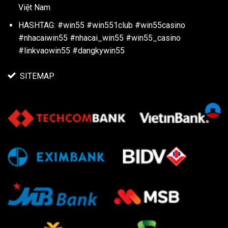
Việt Nam
HASHTAG: #win55 #win551club #win55casino
#nhacaiwin55 #nhacai_win55 #win55_casino
#linkvaowin55 #dangkywin55
SITEMAP