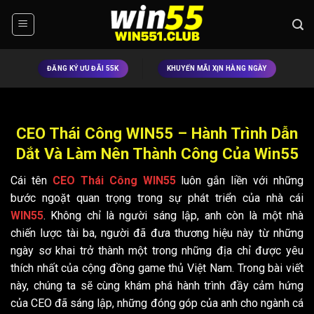
Skip
to
content
ĐĂNG KÝ ƯU ĐÃI 55K
KHUYẾN MÃI XỊN HÀNG NGÀY
CEO Thái Công WIN55 – Hành Trình Dẫn
Dắt Và Làm Nên Thành Công Của Win55
Cái tên
CEO Thái Công WIN55
luôn gắn liền với những
bước ngoặt quan trọng trong sự phát triển của nhà cái
WIN55
. Không chỉ là người sáng lập, anh còn là một nhà
chiến lược tài ba, người đã đưa thương hiệu này từ những
ngày sơ khai trở thành một trong những địa chỉ được yêu
thích nhất của cộng đồng game thủ Việt Nam. Trong bài viết
này, chúng ta sẽ cùng khám phá hành trình đầy cảm hứng
của CEO đã sáng lập, những đóng góp của anh cho ngành cá